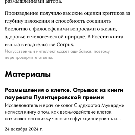
размышлениями автора.
Произведение получило высокие оценки критиков за
глубину изложения и способность соединять
биологию с философскими вопросами о жизни,
здоровье и человеческой природе. В России книга
вышла в издательстве Corpus.
Искусственный интеллект может ошибаться, поэтому
перепроверяйте ответы.
Материалы
Размышления о клетке. Отрывок из книги
лауреата Пулитцеровской премии
Исследователь и врач-онколог Сиддхартха Мукерджи
написал книгу о том, как взаимодействие клеток
позволяет организму человека функционировать и
почему клеточные патологии особенно опасны. «Песнь
24 декабря 2024 г.
клетки» выходит в издательстве Corpus. «Сноб»