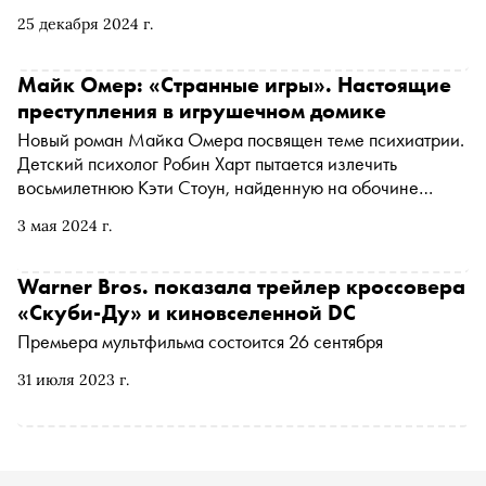
25 декабря 2024 г.
Майк Омер: «Странные игры». Настоящие
преступления в игрушечном домике
Новый роман Майка Омера посвящен теме психиатрии.
Детский психолог Робин Харт пытается излечить
восьмилетнюю Кэти Стоун, найденную на обочине
спустя пятнадцать месяцев после пропажи. Она
3 мая 2024 г.
использует игровую терапию, но ребенок начинает
убивать куклу одну за другой. Внесерийный триллер
выходит в издательстве Inspiria в начале мая. «Сноб»
Warner Bros. показала трейлер кроссовера
публикует фрагмент
«Скуби-Ду» и киновселенной DC
Премьера мультфильма состоится 26 сентября
31 июля 2023 г.