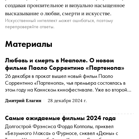
создавая пронзительное и визуально насыщенное
высказывание о любви, смерти и искусстве.
Искусственный интеллект может ошибаться, поэтому
перепроверяйте ответы.
Материалы
Любовь и смерть в Неаполе. О новом
фильме Паоло Соррентино «Партенопа»
26 декабря в прокат вышел новый фильм Паоло
Соррентино «Партенопа», чья премьера состоялась в
этом году на Каннском кинофестивале. Уже во второй
картине подряд режиссер признается в любви к своей
Дмитрий Елагин
28 декабря 2024 г.
малой родине Неаполю. О том, за что критикуют
«Партенопу» и почему режиссер так очарован главной
героиней-красавицей, — в материале «Сноба»
Самые ожидаемые фильмы 2024 года
Долгострой Фрэнсиса Форда Копполы, приквел
«Безумного Макса» о Фуриосе, сиквел «Дюны» с