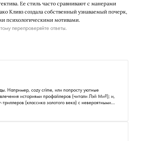
ектива. Ее стиль часто сравнивают с манерами
ако Кливз создала собственный узнаваемый почерк,
ми психологическими мотивами.
тому перепроверяйте ответы.
ды. Например, cozy crime, или попросту уютные
увлечения историями профайлеров (читали Лэй Ми?); и,
у-триллеров (классика золотого века) с невероятными
звязками. Специально для «Сноба» редактор
илина составила топ-7 захватывающих детективов и