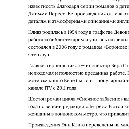
известность благодаря серии романов о дете
Джимми Пересе. Ее произведения отличают
деталям и атмосферными описаниями англ
Кливз родилась в 1954 году в графстве Девон
работала библиотекарем и училась на фило
состоялся в 2006 году с романом «Вороново
Стенхоуп.
Главная героиня цикла — инспектор Вера С
нелюдимая и полностью преданная работе. Е
мотивам книг о Вере был снят популярный т
канале ITV с 2011 года.
Шестой роман цикла «Снежное забвение» выш
года по версии редакции «Литрес». В этой 
женщины в лондонском метро, что приводит 
Произведения Энн Кливз переведены на мно