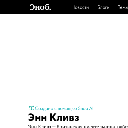
Новости
Блоги
Тем
Стиль
Ви
Создано с помощью Snob AI
Энн Кливз
Энн Кливз — британская писательница, раб