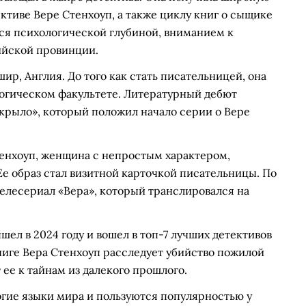
ктиве Вере Стенхоуп, а также циклу книг о сыщике
ся психологической глубиной, вниманием к
ийской провинции.
шир, Англия. До того как стать писательницей, она
логическом факультете. Литературный дебют
 крыло», который положил начало серии о Вере
тенхоуп, женщина с непростым характером,
е образ стал визитной карточкой писательницы. По
елесериал «Вера», который транслировался на
ел в 2024 году и вошел в топ-7 лучших детективов
книге Вера Стенхоуп расследует убийство пожилой
ее к тайнам из далекого прошлого.
гие языки мира и пользуются популярностью у