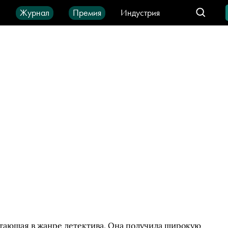
ы
Журнал
Премия
Индустрия
део
Город
IT-продукты
отающая в жанре детектива. Она получила широкую