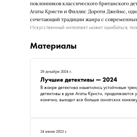
поклонников классического британского дет
Агаты Кристи и Филлис Дороти Джеймс, одн
сочетающий традиции жанра с современны
Искусственный интеллект может ошибаться, поэ
Материалы
29 декабря 2024 г.
Лучшие детективы — 2024
В жанре детектива наметились устойчивые трен
детективы в духе Агаты Кристи, продолжаются 
конечно, выходит все больше азиатских хонкак
сюжетными кульбитами и непредсказуемыми ра
художественной литературы «Литрес» Анна Дан
триллеров, которые вышли в 2024 году
24 июня 2023 г.