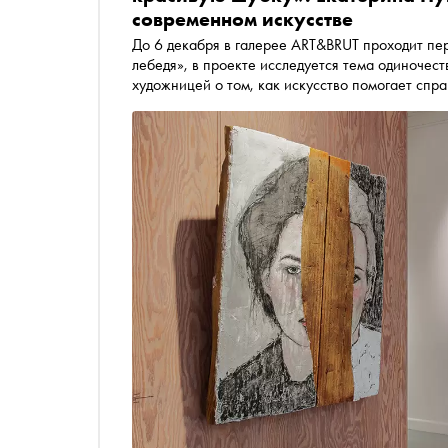
современном искусстве
До 6 декабря в галерее ART&BRUT проходит пе
лебедя», в проекте исследуется тема одиночест
художницей о том, как искусство помогает спр
самоиронии и о переосмыслении мифов в творч