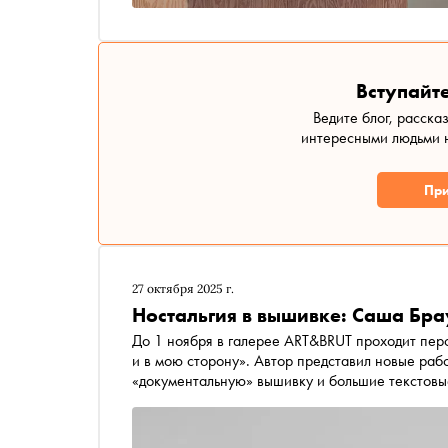
Вступайте
Ведите блог, расска
интересными людьми н
При
27 октября 2025 г.
Ностальгия в вышивке: Саша Бра
До 1 ноября в галерее ART&BRUT проходит пер
и в мою сторону». Автор представил новые ра
«документальную» вышивку и большие текстовы
высказываниями. «Сноб» поговорил с художник
ветра на его творчество