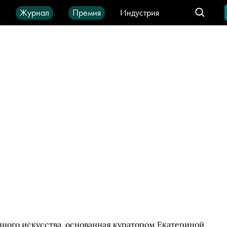
ы
Журнал
Премия
Индустрия
део
Город
IT-продукты
нного искусства, основанная куратором Екатериной