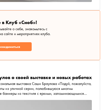
 в Клуб «Сноб»!
зывайте о себе, знакомьтесь с
а сайте и мероприятиях клуба.
соединиться
улов о своей выставке и новых работах
сональная выставка Саши Браулова «Подуй, пожалуйста,
боты из уличной серии, полюбившуюся многим
е баннеры из текстиля с яркими, запоминающимися
ом о работе с вышивкой, влиянии ностальгии и метафоры