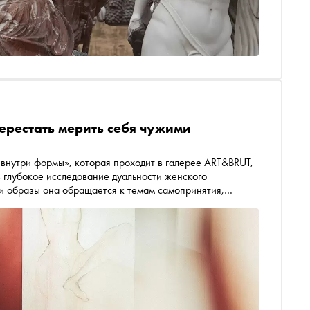
ерестать мерить себя чужими
внутри формы», которая проходит в галерее ART&BRUT,
 глубокое исследование дуальности женского
и образы она обращается к темам самопринятия,
ентичности. «Сноб» поговорил с Юлией о
к инструменте соединения и о влиянии внутренних