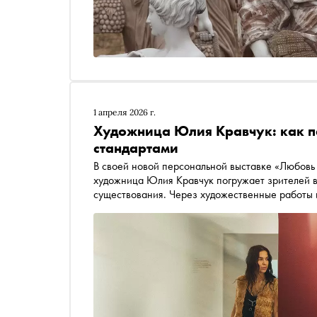
1 апреля 2026 г.
Художница Юлия Кравчук: как п
стандартами
В своей новой персональной выставке «Любовь 
художница Юлия Кравчук погружает зрителей в
существования. Через художественные работы 
внутренней силы и многогранности женской ид
переосмыслении женского образа, о музыке ка
переживаний на процесс создания работ