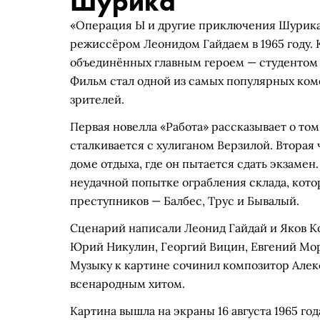
Шурика
«Операция Ы и другие приключения Шурика
режиссёром Леонидом Гайдаем в 1965 году. 
объединённых главным героем — студентом
Фильм стал одной из самых популярных коме
зрителей.
Первая новелла «Работа» рассказывает о том
сталкивается с хулиганом Верзилой. Вторая
доме отдыха, где он пытается сдать экзамен
неудачной попытке ограбления склада, кот
преступников — Балбес, Трус и Бывалый.
Сценарий написали Леонид Гайдай и Яков Ко
Юрий Никулин, Георгий Вицин, Евгений Мор
Музыку к картине сочинил композитор Алекс
всенародным хитом.
Картина вышла на экраны 16 августа 1965 год