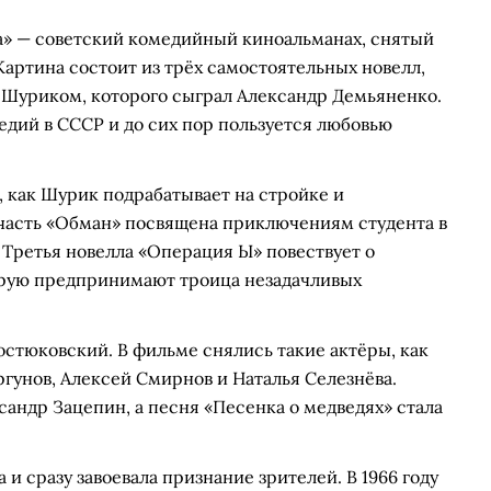
» — советский комедийный киноальманах, снятый
Картина состоит из трёх самостоятельных новелл,
 Шуриком, которого сыграл Александр Демьяненко.
дий в СССР и до сих пор пользуется любовью
, как Шурик подрабатывает на стройке и
 часть «Обман» посвящена приключениям студента в
. Третья новелла «Операция Ы» повествует о
орую предпринимают троица незадачливых
стюковский. В фильме снялись такие актёры, как
гунов, Алексей Смирнов и Наталья Селезнёва.
андр Зацепин, а песня «Песенка о медведях» стала
а и сразу завоевала признание зрителей. В 1966 году