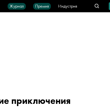
ы
Журнал
Премия
Индустрия
део
Город
IT-продукты
ие приключения