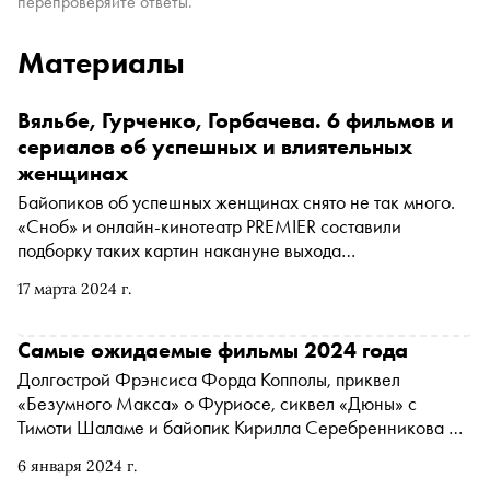
перепроверяйте ответы.
Материалы
Вяльбе, Гурченко, Горбачева. 6 фильмов и
сериалов об успешных и влиятельных
женщинах
Байопиков об успешных женщинах снято не так много.
«Сноб» и онлайн-кинотеатр PREMIER составили
подборку таких картин накануне выхода
документального фильма «Горбачева»
17 марта 2024 г.
Самые ожидаемые фильмы 2024 года
Долгострой Фрэнсиса Форда Копполы, приквел
«Безумного Макса» о Фуриосе, сиквел «Дюны» с
Тимоти Шаламе и байопик Кирилла Серебренникова —
«Сноб» собрал 28 потенциальных хитов, которые стоит
6 января 2024 г.
посмотреть в 2024 году