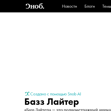
Новости
Блоги
Тем
Стиль
Ви
Создано с помощью Snob AI
Базз Лайтер
«Базз Лайтер» — это полнометражный анима