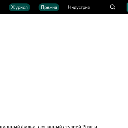
ы
Журнал
Премия
Индустрия
део
Город
IT-продукты
ционный фильм, созданный студией Pixar и