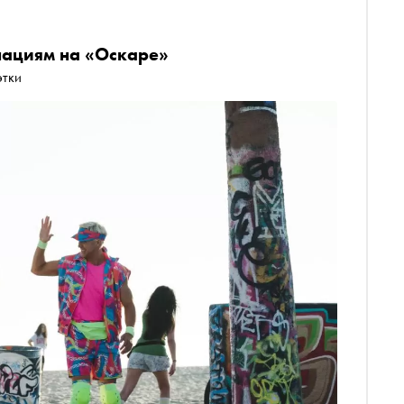
нациям на «Оскаре»
этки