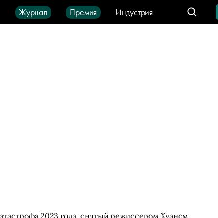
ы
Журнал
Премия
Индустрия
део
Город
IT-продукты
атастрофа 2023 года, снятый режиссером Хуаном