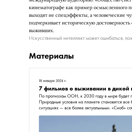
кинематографе как пример осмысленного по
выходят не спецэффекты, а человеческие ч
подчеркивает историческую достоверность 
выживших.
Искусственный интеллект может ошибаться, поэ
Материалы
18 января 2024 г.
7 фильмов о выживании в дикой
По прогнозам ООН, к 2030 году в мире будет происходить около 560 стихийных бедствий в год.
Природные условия на планете становятся все 
ситуациях — все более актуальными. «Сноб» со
со стихией: в океане, в горах, на необитаемом