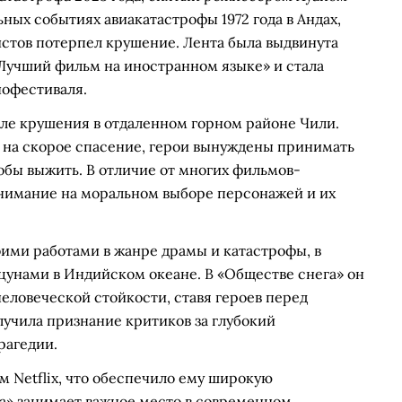
ных событиях авиакатастрофы 1972 года в Андах,
истов потерпел крушение. Лента была выдвинута
Лучший фильм на иностранном языке» и стала
нофестиваля.
ле крушения в отдаленном горном районе Чили.
ы на скорое спасение, герои вынуждены принимать
обы выжить. В отличие от многих фильмов-
внимание на моральном выборе персонажей и их
ими работами в жанре драмы и катастрофы, в
цунами в Индийском океане. В «Обществе снега» он
еловеческой стойкости, ставя героев перед
учила признание критиков за глубокий
рагедии.
Netflix, что обеспечило ему широкую
а» занимает важное место в современном