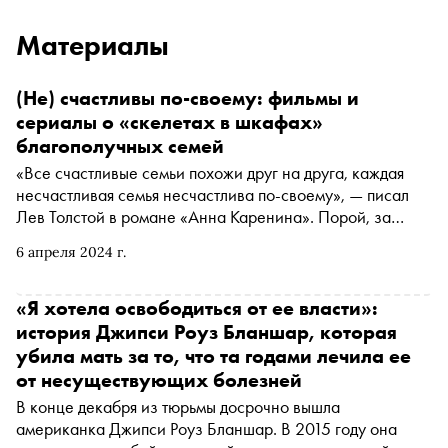
Материалы
(Не) счастливы по-своему: фильмы и
сериалы о «скелетах в шкафах»
благополучных семей
«Все счастливые семьи похожи друг на друга, каждая
несчастливая семья несчастлива по-своему», — писал
Лев Толстой в романе «Анна Каренина». Порой, за
картинкой идеальной семьи скрываются обман,
6 апреля 2024 г.
предательство, измены, домашнее насилие. Последней
проблеме посвящен новый сезон сериала «Обоюдное
согласие» Валерии Гай Германики, который вышел 1
«Я хотела освободиться от ее власти»:
апреля на KION. Вместе с онлайн-кинотеатром «Сноб»
история Джипси Роуз Бланшар, которая
подготовил подборку картин о дисфункциональных
убила мать за то, что та годами лечила ее
семьях
от несуществующих болезней
В конце декабря из тюрьмы досрочно вышла
американка Джипси Роуз Бланшар. В 2015 году она