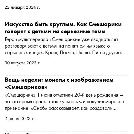
изначально в идею авторов Ильи Попова и Салавата
22 января 2024 г.
Шайхинурова мало кто верил. О том, как проходила
работа над проектом, сценарный редактор
мультсериала Мария Корнилова написала книгу
Искусство быть круглым. Как Смешарики
«Смешарики. История культовой вселенной». С
говорят с детьми на серьезные темы
разрешения издательства «Бомбора» «Сноб» публикует
Герои мультсериала «Смешарики» уже двадцать лет
отрывок
разговаривают с детьми на понятном им языке о
серьезных вещах. Крош, Лосяш, Нюша, Пин и другие
объясняют устройство Вселенной, рассуждают о смысле
30 августа 2023 г.
жизни и важности прощения. До 25 сентября на
«Хлебозаводе» проходит выставка «Смешарики.
Искусство быть круглым» , посвященная главным
Вещь недели: монеты с изображением
персонажам, их архетипическим образам и миссии. Об
«Смешариков»
основных философских идеях легендарного проекта — в
«Смешарики» 1 июня отметили 20-й день рождения —
материале «Сноба»
за это время проект стал культовым и получил мировое
признание. «Сноб» рассказывает, как создавали
мультфильм и что известно о монетах, которые
2 июня 2023 г.
Центробанк выпустил к юбилею