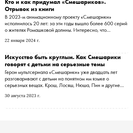
Кто и как придумал «Смешариков».
Отрывок из книги
В 2023-м анимационному проекту «Смешарики»
исполнилось 20 лет: за эти годы вышло более 600 серий
о жителях Ромашковой долины. Интересно, что
изначально в идею авторов Ильи Попова и Салавата
22 января 2024 г.
Шайхинурова мало кто верил. О том, как проходила
работа над проектом, сценарный редактор
мультсериала Мария Корнилова написала книгу
Искусство быть круглым. Как Смешарики
«Смешарики. История культовой вселенной». С
говорят с детьми на серьезные темы
разрешения издательства «Бомбора» «Сноб» публикует
Герои мультсериала «Смешарики» уже двадцать лет
отрывок
разговаривают с детьми на понятном им языке о
серьезных вещах. Крош, Лосяш, Нюша, Пин и другие
объясняют устройство Вселенной, рассуждают о смысле
30 августа 2023 г.
жизни и важности прощения. До 25 сентября на
«Хлебозаводе» проходит выставка «Смешарики.
Искусство быть круглым» , посвященная главным
персонажам, их архетипическим образам и миссии. Об
основных философских идеях легендарного проекта — в
материале «Сноба»