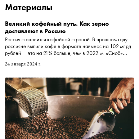
Материалы
Великий кофейный путь. Как зерно
доставляют в Россию
Россия становится кофейной страной. В прошлом году
россияне выпили кофе в формате навынос на 102 млрд
рублей — это на 21% больше, чем в 2022-м. «Сноб»
выяснил, как из-за санкций изменились маршруты
24 января 2024 г.
поставок кофе в Россию, как российские обжарщики
чинят санкционное оборудование и почему
сочувствовать фермерам из Эфиопии не только
благородно, но и полезно для бизнеса