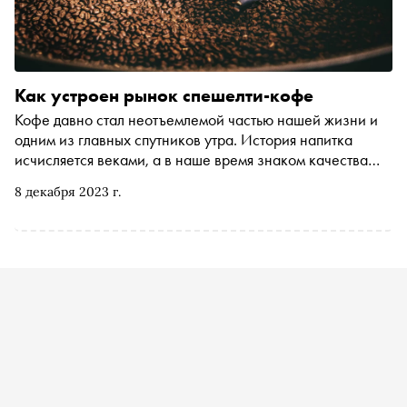
Как устроен рынок спешелти-кофе
Кофе давно стал неотъемлемой частью нашей жизни и
одним из главных спутников утра. История напитка
исчисляется веками, а в наше время знаком качества
стала приставка «спешелти». «Сноб» разобрался, что за
8 декабря 2023 г.
ней стоит, как научиться понимать вкус кофе и почему
его считают более сложным продуктом, чем вино