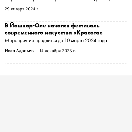
идеологом проекта Мариной Глуховой и куратором
29 января 2024 г.
резиденции «Красота» Ольгой Самодумовой
В Йошкар-Оле начался фестиваль
современного искусства «Красота»
Мероприятие продлится до 10 марта 2024 года
Иван Адоньев
14 декабря 2023 г.