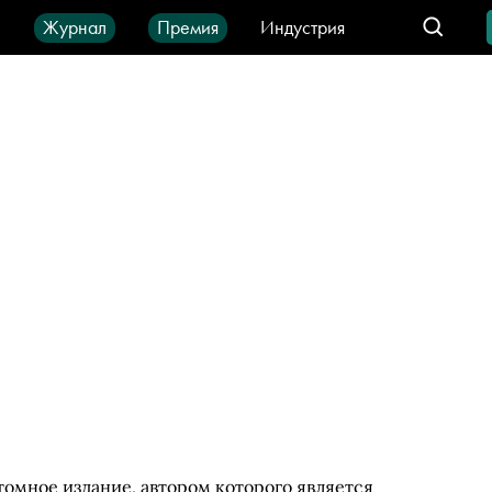
ы
Журнал
Премия
Индустрия
део
Город
IT-продукты
томное издание, автором которого является