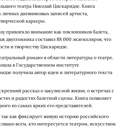
льшого театра Николай Цискаридзе. Книга
у личных дневниковых записей артиста,
творческой карьеры.
азу привлекло внимание как поклонников балета,
аж двухтомника составил 88 000 экземпляров, что
ости и творчеству Цискаридзе.
еатральный роман» в области литературы о театре.
рошла в Государственном институте
ридзе получила автор идеи и литературного текста
скренний рассказ о закулисной жизни, о встречах с
тях и радостях балетной сцены. Книга позволяет
дного из самых ярких его представителей.
, так как фиксирует живую историю российского
есовано всем, кто интересуется театром, искусством