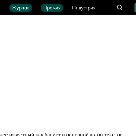
ы
Журнал
Премия
Индустрия
део
Город
IT-продукты
лее известный как басист и основной автор текстов