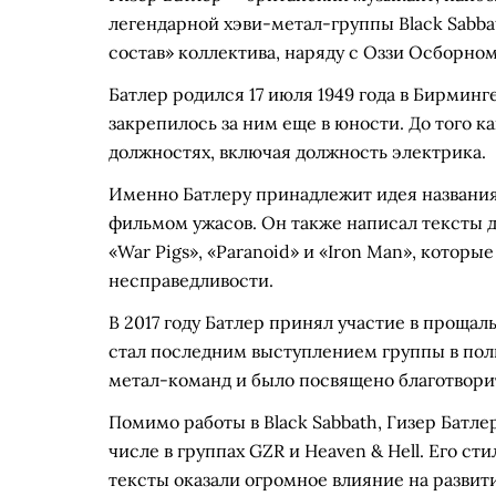
легендарной хэви-метал-группы Black Sabba
состав» коллектива, наряду с Оззи Осборно
Батлер родился 17 июля 1949 года в Бирминг
закрепилось за ним еще в юности. До того к
должностях, включая должность электрика.
Именно Батлеру принадлежит идея названия
фильмом ужасов. Он также написал тексты д
«War Pigs», «Paranoid» и «Iron Man», котор
несправедливости.
В 2017 году Батлер принял участие в прощал
стал последним выступлением группы в пол
метал-команд и было посвящено благотвори
Помимо работы в Black Sabbath, Гизер Батле
числе в группах GZR и Heaven & Hell. Его с
тексты оказали огромное влияние на развит