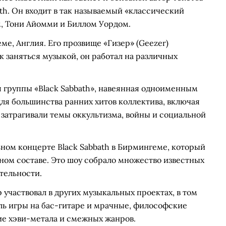
th. Он входит в так называемый «классический
м, Тони Айомми и Биллом Уордом.
еме, Англия. Его прозвище «Гизер» (Geezer)
ак заняться музыкой, он работал на различных
 группы «Black Sabbath», навеянная одноименным
ля большинства ранних хитов коллектива, включая
ые затрагивали темы оккультизма, войны и социальной
ьном концерте Black Sabbath в Бирмингеме, который
ном составе. Это шоу собрало множество известных
тельности.
р участвовал в других музыкальных проектах, в том
тиль игры на бас-гитаре и мрачные, философские
ие хэви-метала и смежных жанров.