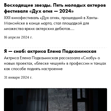
Восходящие звезды. Пять молодых актеров
фестиваля «Дух огня — 2024»
XXII кинофестиваль «Дух огня», прошедший в Ханты-
Мансийске в конце марта, стал площадкой для
множества ярких актерских дебютов.
Профессиональное жюри, журналисты и зрители имели
16 апреля 2024 г.
возможность увидеть, кто, вероятно, придет на смену
современным звездам кино. «Сноб» собрал пять ярких
фильмов с участием актеров нового поколения
Я — сноб: актриса Елена Подкаминская
Актриса Елена Подкаминская рассказала «Снобу» о
новых проектах, «блеске чешуей» в профессии и танцах
как способе поднять настроение
31 января 2024 г.