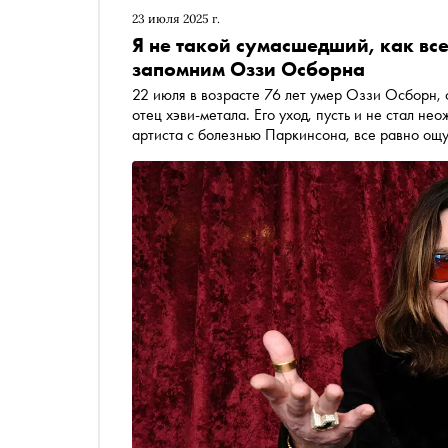
23 июля 2025 г.
Я не такой сумасшедший, как вс
запомним Оззи Осборна
22 июля в возрасте 76 лет умер Оззи Осборн, о
отец хэви-метала. Его уход, пусть и не стал не
артиста с болезнью Паркинсона, все равно ощу
что всего две недели назад музыкант успел да
вспоминает, из каких парадоксов состояла жиз