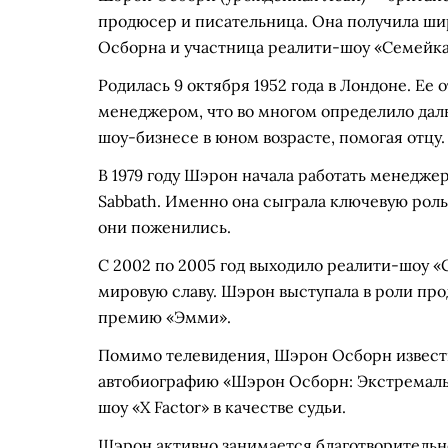
продюсер и писательница. Она получила ши
Осборна и участница реалити-шоу «Семейка
Родилась 9 октября 1952 года в Лондоне. Ее
менеджером, что во многом определило дал
шоу-бизнесе в юном возрасте, помогая отцу.
В 1979 году Шэрон начала работать менедже
Sabbath. Именно она сыграла ключевую роль 
они поженились.
С 2002 по 2005 год выходило реалити-шоу 
мировую славу. Шэрон выступала в роли про
премию «Эмми».
Помимо телевидения, Шэрон Осборн известн
автобиографию «Шэрон Осборн: Экстремальн
шоу «X Factor» в качестве судьи.
Шэрон активно занимается благотворительн