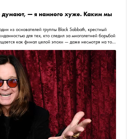
е думают, — я намного хуже. Каким мы
дин из основателей группы Black Sabbath, крестный
ожиданностью для тех, кто следил за многолетней борьбой
щается как финал целой эпохи — даже несмотря на то,
ть прощальный концерт. Автор «Сноба» Александр Юдин
нь «Принца тьмы»