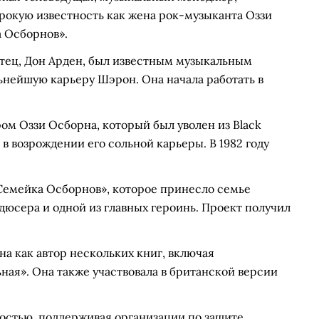
рокую известность как жена рок-музыканта Оззи
 Осборнов».
 отец, Дон Арден, был известным музыкальным
ьнейшую карьеру Шэрон. Она начала работать в
ром Оззи Осборна, который был уволен из Black
в возрождении его сольной карьеры. В 1982 году
«Семейка Осборнов», которое принесло семье
дюсера и одной из главных героинь. Проект получил
а как автор нескольких книг, включая
ая». Она также участвовала в британской версии
остью, поддерживая организации по защите