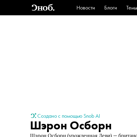
Новости
Блоги
Тем
Стиль
Ви
Создано с помощью Snob AI
Шэрон Осборн
Шэрон Осборн (урожденная Леви) — британ