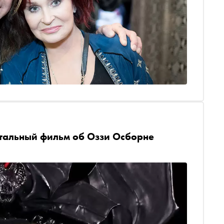
нтальный фильм об Оззи Осборне