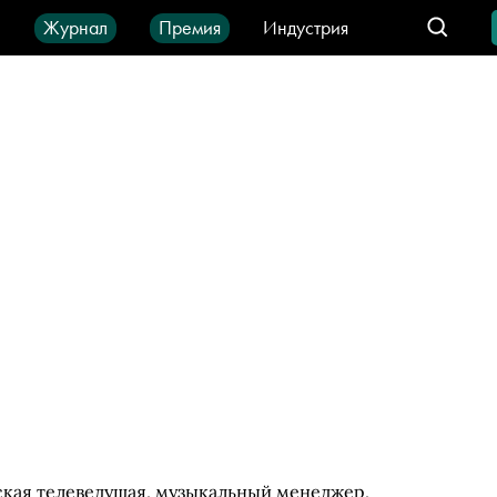
ы
Журнал
Премия
Индустрия
део
Город
IT-продукты
ская телеведущая, музыкальный менеджер,