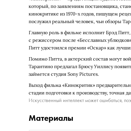
который, по заявлениям постановщика, стане
кинокритике из 1970-х годов, пишущем реце
послужил реальный человек, чьи обзоры Тар
Главную роль в фильме исполнит Брэд Питт,
с режиссером после «Бесславных ублюдков»
Питт удостоился премии «Оскар» как лучший
Помимо Питта, в актерский состав могут во
Тарантино предлагал Брюсу Уиллису появит
займется студия Sony Pictures.
Выход фильма «Кинокритик» предварительно 
стадии подготовки к производству, точная д
Искусственный интеллект может ошибаться, поэ
Материалы