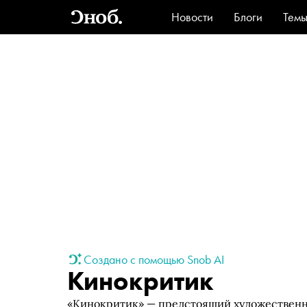
Новости
Блоги
Тем
Стиль
Ви
Создано с помощью Snob AI
Кинокритик
«Кинокритик» — предстоящий художественн