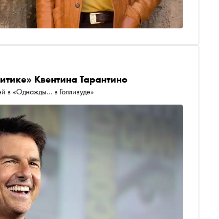
ритике» Квентина Тарантино
лей в «Однажды… в Голливуде»