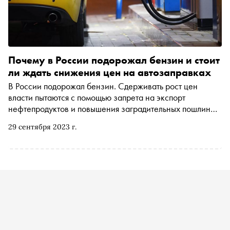
Почему в России подорожал бензин и стоит
ли ждать снижения цен на автозаправках
В России подорожал бензин. Сдерживать рост цен
власти пытаются с помощью запрета на экспорт
нефтепродуктов и повышения заградительных пошлин
для перекупщиков. Помогут ли эти меры и подешевеет ли
29 сентября 2023 г.
топливо на автозаправках — в материале «Сноба»