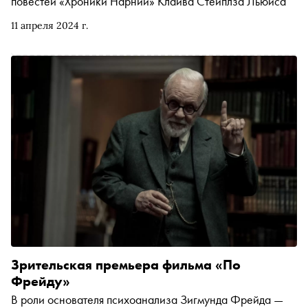
повестей «Хроники Нарнии» Клайва Стейплза Льюиса
11 апреля 2024 г.
Зрительская премьера фильма «По
Фрейду»
В роли основателя психоанализа Зигмунда Фрейда —