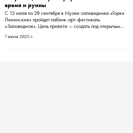
время и руины
С 13 июля по 28 сентября в Музее-заповеднике «Горки
Ленинские» пройдет паблик-арт-фестиваль
«Заповедное». Цель проекта — создать под открытым
небом новый музей современного искусства и
7 июля 2025 г.
превратить здание исторической конюшни в
современный арт-центр, где будут проходить выставки,
работать мастерские и арт-резиденции для художников.
«Сноб» поговорил с куратором и автором проекта Верой
Ершовой о сложностях в работе с руинированным
пространством, развитии паблик-арта в России и его
влиянии на современное искусство