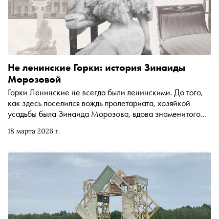
Не ленинские Горки: история Зинаиды
Морозовой
Горки Ленинские не всегда были ленинскими. До того,
как здесь поселился вождь пролетариата, хозяйкой
усадьбы была Зинаида Морозова, вдова знаменитого
промышленника и мецената Саввы Морозова. Её
18 марта 2026 г.
судьба — готовый сюжет большого романа или даже
исторического сериала, в котором не пришлось бы
ничего выдумывать: скандальный развод, любовь,
богатство, светские триумфы, трагедии, революция и
почти забытая старость. До конца марта в усадьбе Горки
проходят экскурсии, посвящённые этой удивительной
женщине. На переломе эпох она прожила жизнь, в
которой соединились сильный характер, смелость