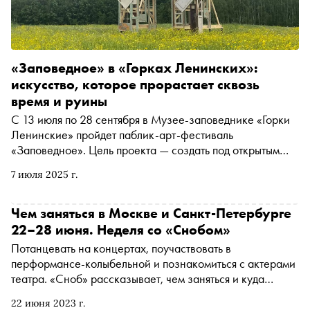
решений и по-настоящему роскошный вкус к жизни, и
именно поэтому её история сегодня звучит не менее
захватывающе, чем сто лет назад
«Заповедное» в «Горках Ленинских»:
искусство, которое прорастает сквозь
время и руины
С 13 июля по 28 сентября в Музее-заповеднике «Горки
Ленинские» пройдет паблик-арт-фестиваль
«Заповедное». Цель проекта — создать под открытым
небом новый музей современного искусства и
7 июля 2025 г.
превратить здание исторической конюшни в
современный арт-центр, где будут проходить выставки,
работать мастерские и арт-резиденции для художников.
Чем заняться в Москве и Санкт-Петербурге
«Сноб» поговорил с куратором и автором проекта Верой
22–28 июня. Неделя со «Снобом»
Ершовой о сложностях в работе с руинированным
Потанцевать на концертах, поучаствовать в
пространством, развитии паблик-арта в России и его
перформансе-колыбельной и познакомиться с актерами
влиянии на современное искусство
театра. «Сноб» рассказывает, чем заняться и куда
сходить в Москве, Санкт-Петербурге и за городом на
22 июня 2023 г.
ближайшей неделе