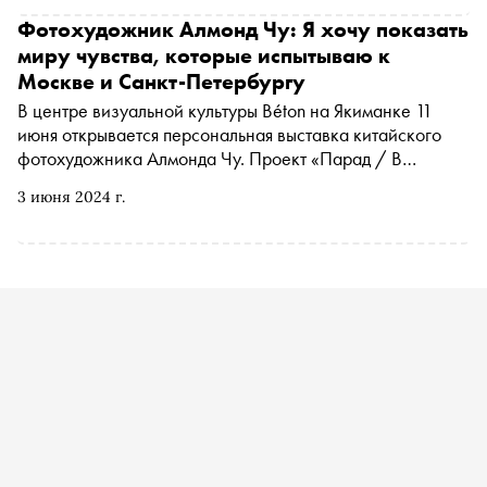
Фотохудожник Алмонд Чу: Я хочу показать
миру чувства, которые испытываю к
Москве и Санкт-Петербургу
В центре визуальной культуры Béton на Якиманке 11
июня открывается персональная выставка китайского
фотохудожника Алмонда Чу. Проект «Парад / В
будущем» объединяет две серии работ автора и
3 июня 2024 г.
посвящен симбиозу технопрогресса и современного
фотоискусства. Суммарно над этими сериями Чу
работал более 20 лет. Мастер рассказал «Снобу» о том,
почему серия заняла так много времени, какую роль
играют женщины в его искусстве, и о вдохновении
российскими городами