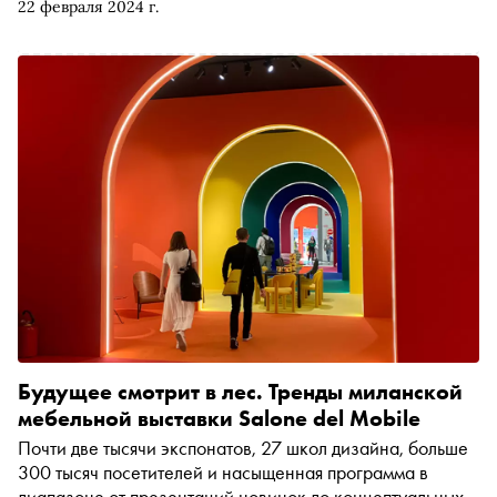
22 февраля 2024 г.
мужчины и женщины
Будущее смотрит в лес. Тренды миланской
мебельной выставки Salone del Mobile
Почти две тысячи экспонатов, 27 школ дизайна, больше
300 тысяч посетителей и насыщенная программа в
диапазоне от презентаций новинок до концептуальных