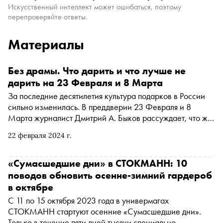
Искусственный интеллект может ошибаться, поэтому
перепроверяйте ответы.
Материалы
Без драмы. Что дарить и что лучше не
дарить на 23 Февраля и 8 Марта
За последние десятилетия культура подарков в России
сильно изменилась. В преддверии 23 Февраля и 8
Марта журналист Дмитрий А. Быков рассуждает, что же
на самом деле сегодня хотят получить на праздники
22 февраля 2024 г.
мужчины и женщины
«Сумасшедшие дни» в СТОКМАНН: 10
поводов обновить осенне-зимний гардероб
в октябре
С 11 по 15 октября 2023 года в универмагах
СТОКМАНН стартуют осенние «Сумасшедшие дни».
Только в течение пяти дней тысячи специально