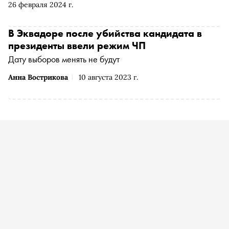
26 февраля 2024 г.
мира. «Незападная история науки», попавшая в шорт-
лист British Academy Book Prize, скоро выйдет в
издательстве «Альпина Паблишер». «Сноб» публикует
В Эквадоре после убийства кандидата в
отрывок
президенты ввели режим ЧП
Дату выборов менять не будут
Анна Вострикова
10 августа 2023 г.