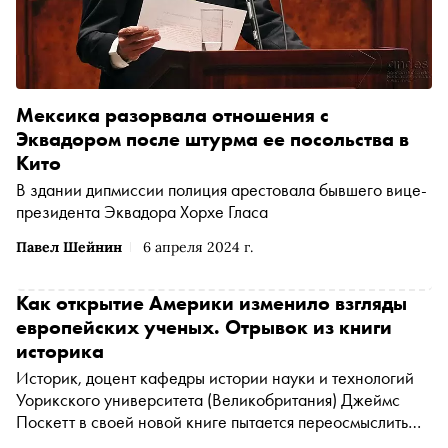
Мексика разорвала отношения с
Эквадором после штурма ее посольства в
Кито
В здании дипмиссии полиция арестовала бывшего вице-
президента Эквадора Хорхе Гласа
Павел Шейнин
6 апреля 2024 г.
Как открытие Америки изменило взгляды
европейских ученых. Отрывок из книги
историка
Историк, доцент кафедры истории науки и технологий
Уорикского университета (Великобритания) Джеймс
Поскетт в своей новой книге пытается переосмыслить
представления о вкладе в науку людей из разных стран