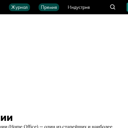
ы
Журнал
Премия
Индустрия
део
Город
IT-продукты
нии
ии (Home Office) — один из старейших и наиболее