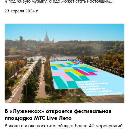
и под живую музыку, а еда может стать настоящим
приключением. Самые интересные музыкальные,
23 апреля 2024 г.
театральные, гастрономические и спортивные
фестивали России, посещение которых лучше
спланировать прямо сейчас, — в подборке «Сноба»
В «Лужниках» откроется фестивальная
площадка МТС Live Лето
В июне и июле посетителей ждет более 40 мероприятий