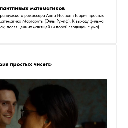
алантливых математиков
французского режиссера Анны Новион «Теория простых
 математика Маргариты (Эллы Румпф). К выходу фильма
тах, посвященных манящей (и порой сводящей с ума)
рия простых чисел»