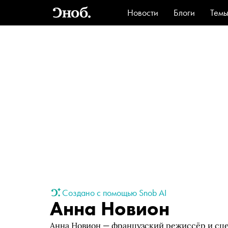
Новости
Блоги
Тем
Стиль
Ви
Создано с помощью Snob AI
Анна Новион
Анна Новион — французский режиссёр и сце