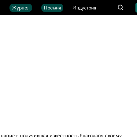
ы
Журнал
Премия
Индустрия
део
Город
IT-продукты
нарист, получившая известность благодаря своему