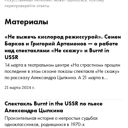
перепроверяйте ответы.
Материалы
«Не выжечь кислород режиссурой». Семен
Барков и Григорий Артамонов — о работе
над спектаклями «Не скажу» и Burnt in
USSR
14 марта в театральном центре «На страстном» прошли
последние в этом сезоне показы спектакля «Не скажу»
по рассказу Александра Цыпкина. А 21 марта в
Театральном центре «На Страстном» состоится показ
21 марта 2024 г.
спектакля Burnt in USSR. «Сноб» поговорил с
режиссерами постановок Семеном Барковым и
Григорием Артамоновым о процессе творчества,
Спектакль Burnt in the USSR по пьесе
современной прозе и работе с Цыпкиным
Александра Цыпкина
Пронзительная история о непростых судьбах
одноклассников, родившихся в 1970-х