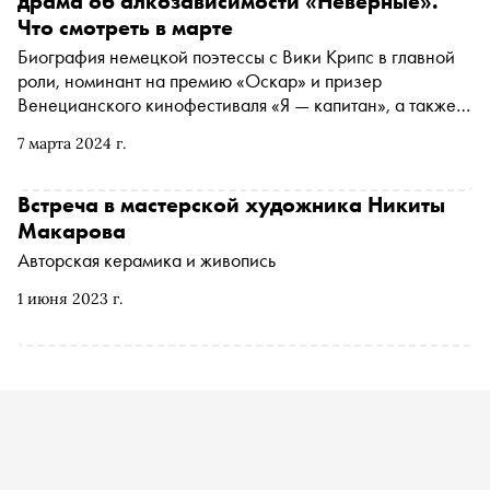
драма об алкозависимости «Неверные».
Что смотреть в марте
Биография немецкой поэтессы с Вики Крипс в главной
роли, номинант на премию «Оскар» и призер
Венецианского кинофестиваля «Я — капитан», а также
российская мелодрама о современном рыцарстве
7 марта 2024 г.
«Фрау». «Сноб» выбрал самые интересные проекты
начала весны
Встреча в мастерской художника Никиты
Макарова
Авторская керамика и живопись
1 июня 2023 г.