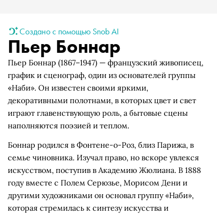
Создано с помощью Snob AI
Пьер Боннар
Пьер Боннар (1867–1947) — французский живописец,
график и сценограф, один из основателей группы
«Наби». Он известен своими яркими,
декоративными полотнами, в которых цвет и свет
играют главенствующую роль, а бытовые сцены
наполняются поэзией и теплом.
Боннар родился в Фонтене-о-Роз, близ Парижа, в
семье чиновника. Изучал право, но вскоре увлекся
искусством, поступив в Академию Жюлиана. В 1888
году вместе с Полем Серюзье, Морисом Дени и
другими художниками он основал группу «Наби»,
которая стремилась к синтезу искусства и