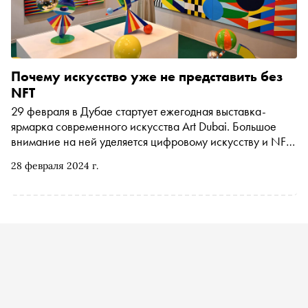
Краснянская рассказала «Снобу» о том, как за столетие
музеи прошли путь от элитарных хранилищ до
терапевтических хабов
Почему искусство уже не представить без
NFT
29 февраля в Дубае стартует ежегодная выставка-
ярмарка современного искусства Art Dubai. Большое
внимание на ней уделяется цифровому искусству и NFT:
на ярмарке будет отдельная цифровая секция и пройдет
28 февраля 2024 г.
паблик-ток, посвященный месту NFT-арта в цифровом
будущем. О развитии NFT-арта «Снобу» рассказали
сооснователь консалтингового бюро Digital & Analogue
Partners и платформы цифрового искусства IOGINALITY
Екатерина Смирнова и куратор ​​платформы IOGINALITY
Анна Буали