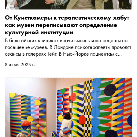
От Кунсткамеры к терапевтическому хабу:
как музеи переписывают определение
культурной институции
В бельгийских клиниках врачи выписывают рецепты на
посещение музеев. В Лондоне психотерапевты проводят
сеансы в галереях Тейт. В Нью-Йорке пациентам с
деменцией рекомендуют МоМА вместо дополнительных
8 июля 2025 г.
ингибиторов обратного захвата. Мир переживает тихую
революцию: музеи превращаются из храмов искусства в
безопасное пространство для психики. Этот тренд дошел
и до России. В конце июня в московском Еврейском
музее и центре толерантности прошла первая в стране
конференция «Пространство трансформации: музеи для
ментального и эмоционального благополучия», где
психологи, арт-терапевты и музейщики обсуждали
новую миссию культурных институций — помощь
человеку в эпоху не морального, а ментального кризиса.
Исполнительный директор Еврейского музея Кристина