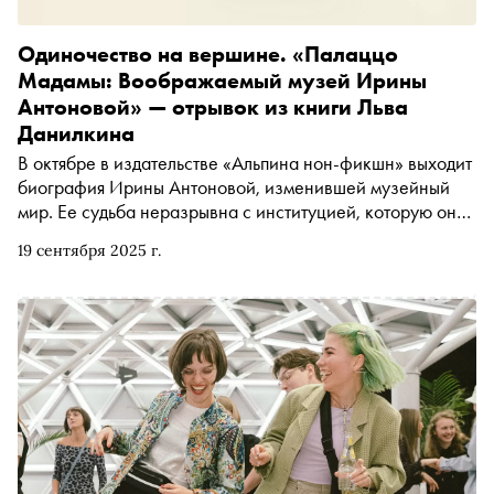
Одиночество на вершине. «Палаццо
Мадамы: Воображаемый музей Ирины
Антоновой» — отрывок из книги Льва
Данилкина
В октябре в издательстве «Альпина нон-фикшн» выходит
биография Ирины Антоновой, изменившей музейный
мир. Ее судьба неразрывна с институцией, которую она
возглавляла почти 60 лет — Государственным музеем
19 сентября 2025 г.
изобразительных искусств имени Пушкина. «Сноб»
публикует фрагмент из новой книги Льва Данилкина