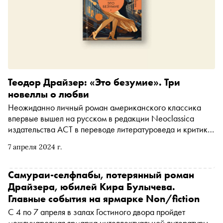
Теодор Драйзер: «Это безумие». Три
новеллы о любви
Неожиданно личный роман американского классика
впервые вышел на русском в редакции Neoclassica
издательства АСТ в переводе литературоведа и критика
Александра Ливерганта. Три новеллы о любви к трем
7 апреля 2024 г.
женщинам — Аглае, Элизабет и Сидонии. «Сноб»
публикует отрывок
Самураи-селфпабы, потерянный роман
Драйзера, юбилей Кира Булычева.
Главные события на ярмарке Non/fiction
С 4 по 7 апреля в залах Гостиного двора пройдет
международная ярмарка интеллектуальной литературы