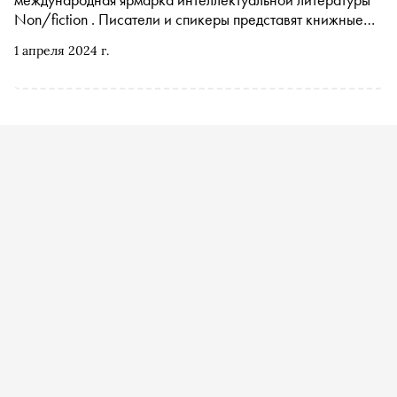
Non/fiction . Писатели и спикеры представят книжные
новинки и проведут открытые дискуссии. «Сноб»
1 апреля 2024 г.
составил подборку событий ярмарки, на которые стоит
обратить внимание