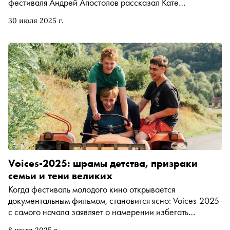
фестиваля Андрей Апостолов рассказал Кате
Загвоздкиной о его уникальной концепции — здесь на
30 июля 2025 г.
равных соревнуются полные и короткие метры, игровое
и документальное кино. Он поделился, какие показы
стали самыми популярными у зрителей, как меняются
вкусы публики и что сегодня определяет новое
российское кино. А еще объяснил, почему интерес к
советскому кинематографу вновь стремительно растет
Voices-2025: шрамы детства, призраки
семьи и тени великих
Когда фестиваль молодого кино открывается
документальным фильмом, становится ясно: Voices-2025
с самого начала заявляет о намерении избегать
формальности и жанровых рамок. В этом году в Вологде