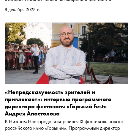
вырезанных сцен, новом ощущении советской Москвы,
9 декабря 2025 г.
несостоявшихся работах выдающегося режиссера-
шестидесятника с киноведом Наумом Клейманом
«Непредсказуемость зрителей и
привлекает»: интервью программного
директора фестиваля «Горький fest»
Андрея Апостолова
В Нижнем Новгороде завершился IX фестиваль нового
российского кино «Горький». Программный директор