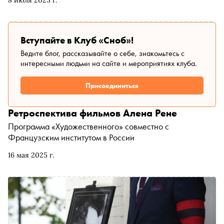
8 июля 2025 г.
и Череповце представили шесть конкурсных картин, в
которых зрелость соседствует с юностью, а личная
история — с коллективной памятью. Французские поля,
алтайские легенды, венецианские кабаки и советские
Вступайте в Клуб «Сноб»!
архивы становятся декорациями для размышлений о
Ведите блог, рассказывайте о себе, знакомьтесь с
взрослении, свободе, насилии и диалоге поколений.
интересными людьми на сайте и мероприятиях клуба.
«Сноб» выбрал самые точные интонации фестиваля — и
тех, кто сумел ими воспользоваться
Присоединиться
Ретроспектива фильмов Алена Рене
Программа «Художественного» совместно с
Французским институтом в России
16 мая 2025 г.