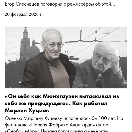
Егор Спесивцев поговорил с режиссёром об этой
картине — а ещё о работе над «Невечерней» Марлена
20 февраля 2026 г.
Хуциева, скуке от современного кино и
неудаче «Лермонтова» Бакура Бакурадзе
«Он себя как Мюнхгаузен вытаскивал из
себя же предыдущего». Как работал
Марлен Хуциев
Осенью Марлену Хуциеву исполнилось бы 100 лет. На
фестивале «Первая Фабрика Авангарда» автор
«Сноба» Мария Низова поговорила о ценности