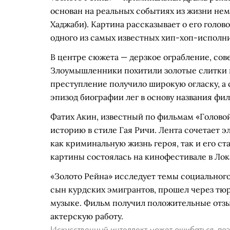
основан на реальных событиях из жизни нем
Хаджаби). Картина рассказывает о его голо
одного из самых известных хип-хоп-исполн
В центре сюжета — дерзкое ограбление, сове
Злоумышленники похитили золотые слитки на
преступление получило широкую огласку, а 
эпизод биографии лег в основу названия фил
Фатих Акин, известный по фильмам «Головой
историю в стиле Гая Ричи. Лента сочетает э
как криминальную жизнь героя, так и его с
картины состоялась на кинофестивале в Лок
«Золото Рейна» исследует темы социального 
сын курдских эмигрантов, прошел через тюр
музыке. Фильм получил положительные отзы
актерскую работу.
Искусственный интеллект может ошибаться, поэ