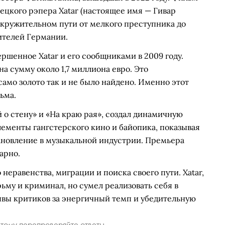
ецкого рэпера Xatar (настоящее имя — Гивар
вокружительном пути от мелкого преступника до
ителей Германии.
ршенное Xatar и его сообщниками в 2009 году.
 сумму около 1,7 миллиона евро. Это
само золото так и не было найдено. Именно этот
ьма.
 о стену» и «На краю рая», создал динамичную
лементы гангстерского кино и байопика, показывая
тановление в музыкальной индустрии. Премьера
арно.
неравенства, миграции и поиска своего пути. Xatar,
ьму и криминал, но сумел реализовать себя в
вы критиков за энергичный темп и убедительную
тому перепроверяйте ответы.