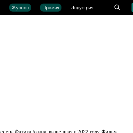
ы
Журнал
Премия
Индустрия
део
Город
IT-продукты
ссера Фатиха Акина, вышедшая в 2022 году. Фильм