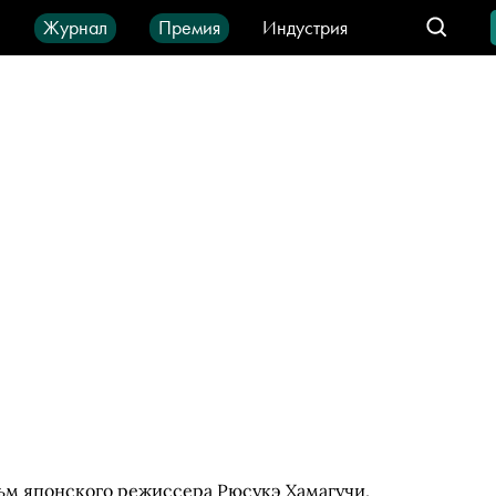
ы
Журнал
Премия
Индустрия
део
Город
IT-продукты
ьм японского режиссера Рюсукэ Хамагучи,