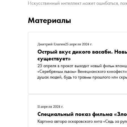
Искусственный интеллект может ошибаться, поэ
Материалы
Дмитрий Елагин
25 апреля 2024 г.
Острый вкус дикого васаби. Нов
существует»
25 апреля в прокат выходит новый фильм японц
«Серебряным львом» Венецианского кинофестив
душах людей, будь то травмы прошлого или скр
человека к абсолютной гармонии, — в материа
11 апреля 2024 г.
Специальный показ фильма «Зло
Картина автора оскаровского хита «Сядь за ру