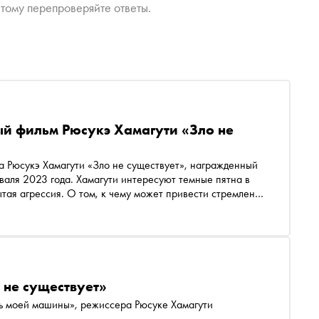
тому перепроверяйте ответы.
ый фильм Рюсукэ Хамагути «Зло не
а Рюсукэ Хамагути «Зло не существует», награжденный
аля 2023 года. Хамагути интересуют темные пятна в
ытая агрессия. О том, к чему может привести стремление
ле «Сноба»
 не существует»
ль моей машины», режиссера Рюсуке Хамагути