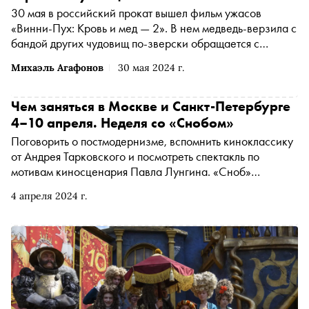
30 мая в российский прокат вышел фильм ужасов
«Винни-Пух: Кровь и мед — 2». В нем медведь-верзила с
бандой других чудовищ по-зверски обращается с
британскими подростками. «Сноб» разбирается, как так
Михаэль Агафонов
30 мая 2024 г.
получилось и почему в ближайшее время нас ждут и
другие кровавые пересказы историй — о Золушке,
Пиноккио и даже Бэмби
Чем заняться в Москве и Санкт-Петербурге
4–10 апреля. Неделя со «Снобом»
Поговорить о постмодернизме, вспомнить киноклассику
от Андрея Тарковского и посмотреть спектакль по
мотивам киносценария Павла Лунгина. «Сноб»
рассказывает, чем заняться и куда сходить на
4 апреля 2024 г.
ближайшей неделе