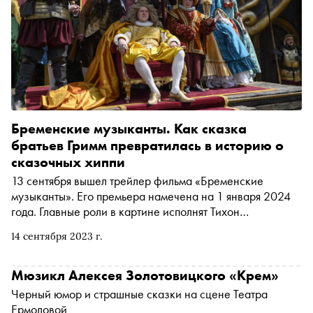
Бременские музыканты. Как сказка
братьев Гримм превратилась в историю о
сказочных хиппи
13 сентября вышел трейлер фильма «Бременские
музыканты». Его премьера намечена на 1 января 2024
года. Главные роли в картине исполнят Тихон
Жизневский, Константин Хабенский и Сергей Бурунов.
14 сентября 2023 г.
«Сноб» вспомнил историю создания оригинального
мультфильма, его малоизвестное продолжение «Новые
бременские» и поговорил с авторами нового проекта
Мюзикл Алексея Золотовицкого «Крем»
Черный юмор и страшные сказки на сцене Театра
Ермоловой