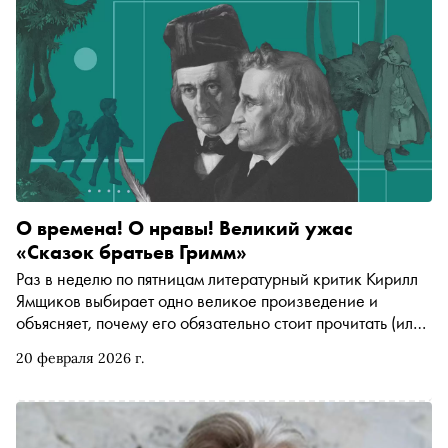
О времена! О нравы! Великий ужас
«Сказок братьев Гримм»
Раз в неделю по пятницам литературный критик Кирилл
Ямщиков выбирает одно великое произведение и
объясняет, почему его обязательно стоит прочитать (или
перечитать). В этот раз — «Сказки братьев Гримм».
20 февраля 2026 г.
Кладбища, гигантские стрекозы, гроб, еще гроб, мачехи,
ведьмы, зима и непослушный малютка, который докучает
даже из могилы. Фундаментальный корпус немецкого
духа о временах, когда Господь еще ходил по земле, а