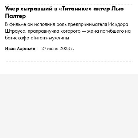
«Сноб» составил подборку книг, подкастов и фильмов о
крупнейшей морской катастрофе
Умер сыгравший в «Титанике» актер Лью
Палтер
В фильме он исполнил роль предпринимателя Исидора
Штрауса, праправнучка которого — жена погибшего на
батискафе «Титан» мужчины
Иван Адоньев
27 июня 2023 г.