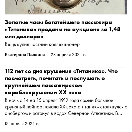
Золотые часы богатейшего пассажира
«Титаника» проданы на аукционе за 1,48
млн долларов
Вещь купил частный коллекционер
Екатерина Палкина
28 апреля 2024 г.
112 лет со дня крушения «Титаника». Что
посмотреть, почитать и послушать о
крупнейшем пассажирском
кораблекрушении ХХ века
В ночь с 14 на 15 апреля 1912 года самый большой
круизный лайнер начала ХХ века «Титаник» столкнулся с
айсбергом и затонул в водах Северной Атлантики. В
результате кораблекрушения погибли полторы тысячи
15 апреля 2024 г.
пассажиров и членов экипажа, спаслись 711 человек.