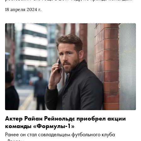
играла среди профессионалов. Владеть собственной
18 апреля 2024 г.
командой — давний тренд среди звезд шоу-бизнеса и
просто известных людей. «Сноб» рассказывает, кто из
актеров, музыкантов и прочих знаменитостей — хозяева
футбольных клубов
Актер Райан Рейнольдс приобрел акции
команды «Формулы-1»
Ранее он стал совладельцем футбольного клуба