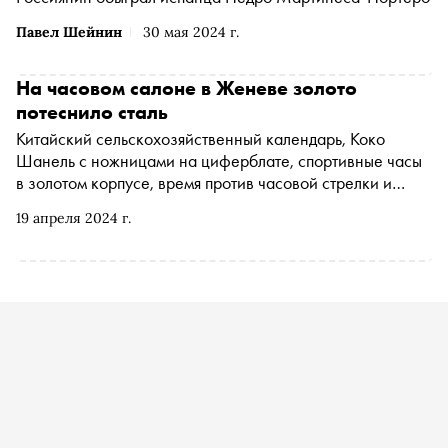
Павел Шейнин
30 мая 2024 г.
На часовом салоне в Женеве золото
потеснило сталь
Китайский сельскохозяйственный календарь, Коко
Шанель с ножницами на циферблате, спортивные часы
в золотом корпусе, время против часовой стрелки и
хронометр, который нужно не забыть скорректировать в
19 апреля 2024 г.
3499 году, — чем удивили мануфактуры на часовом
салоне Watches & Wonders