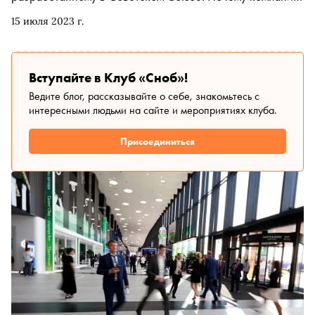
остановилась на таком дизайне и что уникального в этом
15 июля 2023 г.
устройстве — рассказываем в материале
Вступайте в Клуб «Сноб»!
Ведите блог, рассказывайте о себе, знакомьтесь с
интересными людьми на сайте и мероприятиях клуба.
Присоединиться