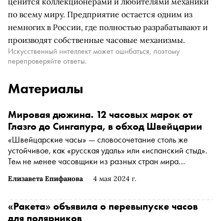
ценится коллекционерами и любителями механики
по всему миру. Предприятие остается одним из
немногих в России, где полностью разрабатывают и
производят собственные часовые механизмы.
Искусственный интеллект может ошибаться, поэтому
перепроверяйте ответы.
Материалы
Мировая дюжина. 12 часовых марок от
Глазго до Сингапура, в обход Швейцарии
«Швейцарские часы» — словосочетание столь же
устойчивое, как «русская удаль» или «испанский стыд».
Тем не менее часовщики из разных стран мира
продолжают подтачивать застарелые стереотипы.
Елизавета Епифанова
4 мая 2024 г.
«Сноб» собрал 12 интересных часовых марок откуда
угодно, но не из Швейцарии
«Ракета» объявила о перевыпуске часов
для полярников