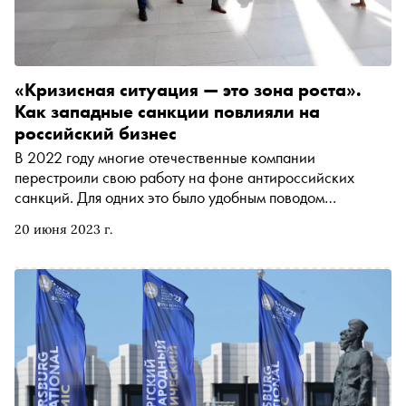
«Кризисная ситуация — это зона роста».
Как западные санкции повлияли на
российский бизнес
В 2022 году многие отечественные компании
перестроили свою работу на фоне антироссийских
санкций. Для одних это было удобным поводом
масштабироваться, для других — настоящим вызовом.
20 июня 2023 г.
Как западные санкции повлияли на российский бизнес,
«Снобу» рассказали участники ПМЭФ 2023