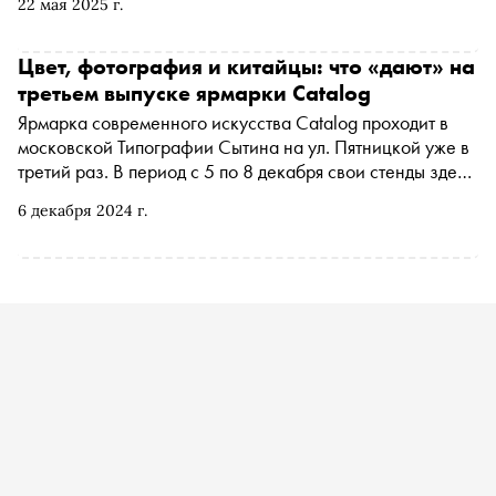
22 мая 2025 г.
«Сноб» выяснил, что известно о жертвах и убийце по
состоянию на сегодняшний день
Цвет, фотография и китайцы: что «дают» на
третьем выпуске ярмарки Catalog
Ярмарка современного искусства Catalog проходит в
московской Типографии Сытина на ул. Пятницкой уже в
третий раз. В период с 5 по 8 декабря свои стенды здесь
представляют 54 галереи. «Сноб» — о том, какие
6 декабря 2024 г.
недочеты прошлых двух выставок учли организаторы,
куда пропал текстиль и как обстоит дело с иностранным
присутствием на российском арт-рынке