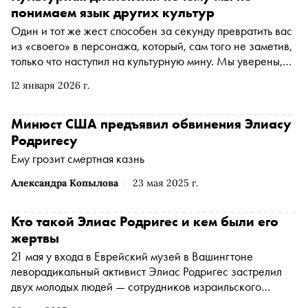
понимаем язык других культур
Один и тот же жест способен за секунду превратить вас
из «своего» в персонажа, который, сам того не заметив,
только что наступил на культурную мину. Мы уверены,
что считываем людей «интуитивно», но на деле читаем
12 января 2026 г.
мир по внутренней инструкции, написанной нашей
культурой и закреплённой эволюцией: быстро,
экономно, с перекосами. Ольга Давыдова, педагог-
Минюст США предъявил обвинения Элиасу
психолог Центра толерантности Еврейского музея,
Родригесу
разбиралась в том, почему мозг охотнее верит
Ему грозит смертная казнь
стереотипу, чем реальности, как невербальные коды в
разных странах говорят на разных диалектах и зачем
Александра Копылова
23 мая 2025 г.
комиксы иногда работают лучше лекций, когда нужно
заметить собственные слепые зоны
Кто такой Элиас Родригес и кем были его
жертвы
21 мая у входа в Еврейский музей в Вашингтоне
леворадикальный активист Элиас Родригес застрелил
двух молодых людей — сотрудников израильского
посольства: Ярона Лищинского и Сару Милгрим.