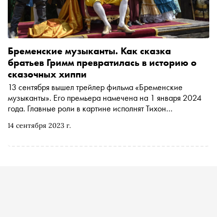
Бременские музыканты. Как сказка
братьев Гримм превратилась в историю о
сказочных хиппи
13 сентября вышел трейлер фильма «Бременские
музыканты». Его премьера намечена на 1 января 2024
года. Главные роли в картине исполнят Тихон
Жизневский, Константин Хабенский и Сергей Бурунов.
14 сентября 2023 г.
«Сноб» вспомнил историю создания оригинального
мультфильма, его малоизвестное продолжение «Новые
бременские» и поговорил с авторами нового проекта