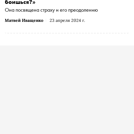
деятельности Винзавода. Основательница галереи XL и
боишься?»
куратор «Чего ты боишься?» Елена Селина рассказала
Она посвящена страху и его преодолению
«Снобу», как родилась идея проекта, что значит быть
куратором и какие страхи преследуют ее
Матвей Иващенко
23 апреля 2024 г.