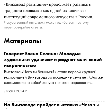
«Винзавод.Гравитация» продолжает развивать
традиции площадки как одной из ключевых
институций современного искусства в России.
Искусственный интеллект может ошибаться, поэтому
перепроверяйте ответы.
Материалы
Галерист Елена Селина: Молодые
художники удивляют и радуют меня своей
искренностью
Выставка «Чего ты боишься?» стала первой крупной
экспозицией Винзавода за последние семь лет. Она же
ознаменовала собой запуск нового направления
Центра современного искусства —
7 июня 2024 г.
Винзавод.Гравитация. Это антология современного
российского искусства, которая стоит на трех китах
ЦСИ: выставочной, издательской и публичной
На Винзаводе пройдет выставка «Чего ты