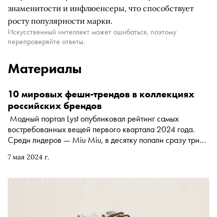
знаменитости и инфлюенсеры, что способствует
росту популярности марки.
Искусственный интеллект может ошибаться, поэтому
перепроверяйте ответы.
Материалы
10 мировых фешн-трендов в коллекциях
российских брендов
Модный портал Lyst опубликовал рейтинг самых
востребованных вещей первого квартала 2024 года.
Среди лидеров — Miu Miu, в десятку попали сразу три
вещи этого бренда. Фешн-обозреватель «Сноба» Аня
7 мая 2024 г.
Батурина изучила строчки рейтинга и нашла похожую
одежду и аксессуары в коллекциях российских брендов