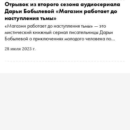
Отрывок из второго сезона аудиосериала
Дарьи Бобылевой «Магазин работает до
наступления тьмы»
«Магазин работает до наступления тьмы» — это
мистический книжный сериал писательницы Дарьи
Бобылевой о приключениях молодого человека по
имени Славик. 25 июля на «Букмейте» выходит второй
28 июля 2023 г.
сезон. «Сноб» публикует отрывок