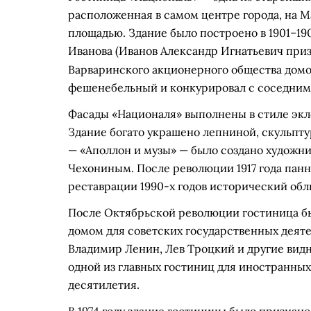
расположенная в самом центре города, на 
площадью. Здание было построено в 1901–190
Иванова
(Иванов Александр Игнатьевич при
Варваринского акционерного общества домо
фешенебельный и конкурировал с соседним
Фасады «Националя» выполнены в стиле экл
Здание богато украшено лепниной, скульпт
— «Аполлон и музы» — было создано худож
Чехониным. После революции 1917 года панн
реставрации 1990-х годов исторический обл
После Октябрьской революции гостиница бы
домом для советских государственных деяте
Владимир Ленин, Лев Троцкий и другие видн
одной из главных гостиниц для иностранных 
десятилетия.