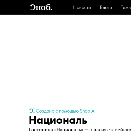
Новости
Блоги
Тем
Стиль
Ви
Создано с помощью Snob AI
Националь
Гостиница «Националь» — одна из старейши