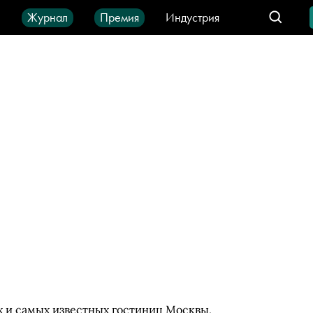
ы
Журнал
Премия
Индустрия
део
Город
IT-продукты
х и самых известных гостиниц Москвы,