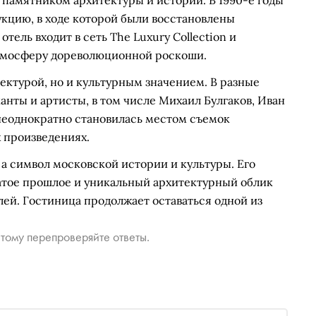
о памятником архитектуры и истории. В 1990-е годы
кцию, в ходе которой были восстановлены
тель входит в сеть The Luxury Collection и
атмосферу дореволюционной роскоши.
тектурой, но и культурным значением. В разные
анты и артисты, в том числе Михаил Булгаков, Иван
неоднократно становилась местом съемок
 произведениях.
 а символ московской истории и культуры. Его
атое прошлое и уникальный архитектурный облик
лей. Гостиница продолжает оставаться одной из
тому перепроверяйте ответы.