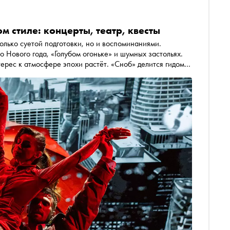
м стиле: концерты, театр, квесты
олько суетой подготовки, но и воспоминаниями.
 Нового года, «Голубом огоньке» и шумных застольях.
терес к атмосфере эпохи растёт. «Сноб» делится гидом
есут молодых зрителей в мир советских праздников