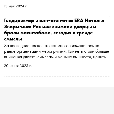
читающая публика — «Сноб» расспросил директора
13 мая 2024 г.
издательства «Проспект» Леонида Рожникова
Гендиректор ивент-агентства ERA Наталья
Зворыгина: Раньше снимали дворцы и
брали масштабами, сегодня в тренде
смыслы
За последние несколько лет многое изменилось на
рынке организации мероприятий. Клиенты стали больше
внимания уделять смыслам и меньше пышности, ценить
вау-эффект и запоминающиеся идеи, а также
20 июня 2023 г.
экспериментировать с виртуальной реальностью и
цифровыми технологиями. Ивент-агентства в свете этих
изменений поделились на два типа: те, кто следуют за
желаниями клиентов, и те, кто стремятся их опережать.
Наталья Зворыгина, генеральный директор ивент-
агентства ERA, в этом году празднующего свое
двадцатилетие, поговорила со «Снобом» о том, что такое
«хороший ивент» сегодня и почему в индустрии
развлекательных мероприятий снова появился запрос на