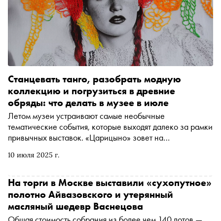
Станцевать танго, разобрать модную
коллекцию и погрузиться в древние
обряды: что делать в музее в июле
Летом музеи устраивают самые необычные
тематические события, которые выходят далеко за рамки
привычных выставок. «Царицыно» зовет на
пластические медиации, Музей Москвы — на горячее
10 июля 2025 г.
танго и занимательное краеведение, а завод
«Кристалл» — на пешеходную экскурсию. Куда прийти
за всесторонним погружением и уникальными
На торги в Москве выставили «сухопутное»
активностями — в афише музейных программ
полотно Айвазовского и утерянный
масляный шедевр Васнецова
Общая стоимость собрания из более чем 140 лотов —