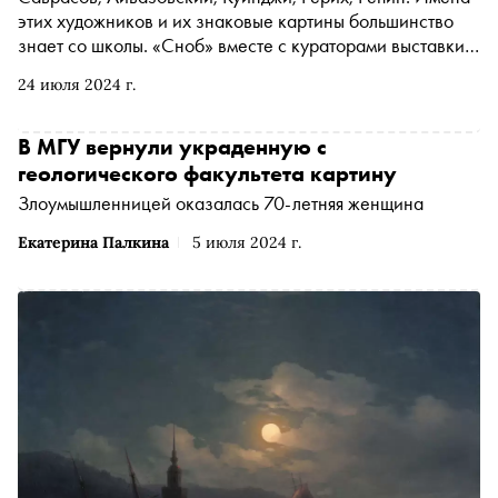
этих художников и их знаковые картины большинство
знает со школы. «Сноб» вместе с кураторами выставки
«Преображенная природа» в Звенигородском Манеже,
24 июля 2024 г.
куда привезли шедевры из коллекции Русского музея,
подготовили тест о неочевидных работах мастеров
графики и живописи. Пройдите его и узнайте, как
В МГУ вернули украденную с
хорошо вы знакомы с русским пейзажем XVIII–XIX веков
геологического факультета картину
Злоумышленницей оказалась 70-летняя женщина
Екатерина Палкина
5 июля 2024 г.