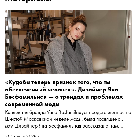
«Худоба теперь признак того, что ты
обеспеченный человек». Дизайнер Яна
Бесфамильная — о трендах и проблемах
современной моды
Коллекция бренда Yana Besfamilnaya, представленная на
Шестой Московской неделе моды, была посвящена…
мху. Дизайнер Яна Бесфамильная рассказала нам,
почему выбрала такую необычную тематику, как ИИ-
10 апреля 2026 г.